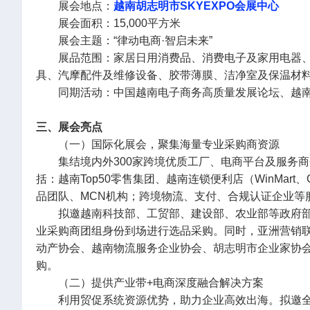
展会地点：
越南胡志明市SKYEXPO会展中心
展会面积：15,000平方米
展会主题：“律动电商·智启未来”
展品范围：家居日用消费品、消费电子及家用电器
具、汽摩配件及维修设备、胶带薄膜、洁净室及保温材
同期活动：中国越南电子商务高质量发展论坛、越南
三、展会亮点
（一）国际化展会，聚集海量专业采购商资源
集结境内外300家跨境优质工厂、电商平台及服务
括：越南Top50零售集团、越南连锁便利店（WinMart、GS
品团队、MCN机构；跨境物流、支付、合规认证企业等
拟邀越南科技部、工贸部、建设部、农业部等政府
业采购商团组身份到场进行选品采购。同时，亚洲营销
动产协会、越南物流服务企业协会、胡志明市企业家协
购。
（二）提供产业带+电商深度融合解决方案
利用贸促系统资源优势，助力企业高效出海。拟邀全