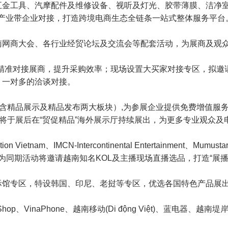
金工具、汽摩配件及维修设备、视听及灯光、胶带薄膜、洁净室及
台与优质产业带企业对接，打造跨境电商生态全链条一站式整体服务平台
南网商大会、各行业经贸论坛及交流会等配套活动，为展商及观
对接展商，提升采购效率；现场设置大买家对接专区，拟邀请Win C
、一对多的洽谈对接。
包含精品展示及精品发布两大板块）,为参展企业提供免费增值服
品将于展后在“贸促精品”海外展示厅持续展出，为更多专业观众
ion Vietnam、IMCN-Intercontinental Entertainment、M
作为同期活动将邀请越南知名KOL及主播现场直播选品，打造“展
际馆专区，特设韩国、印尼、老挝等专区，优选各国特色产品展
T Shop、VinaPhone、越南移动(Di động Việt)、