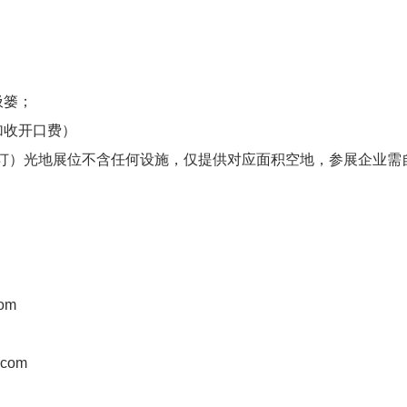
圾篓；
加收开口费）
方米起订）光地展位不含任何设施，仅提供对应面积空地，参展企业
om
com