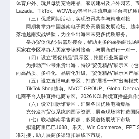
体育户外、玩具母婴宠物用品、家居建材及户外园艺、五
Lazada、TikTok、WOWbuy等当地主流电商平
（三）优质同期活动，实现资讯共享与精准对接
同期将举办中国越南电子商务高质量发展论坛、越
落地越南实战经验，为企业出海带来更多优质服务。
举办贸促优配-供需对接会，帮助更多的采购商现场精准
买家在专区举办大买家专场对接会，与展商进行一对一
（四）设立“贸促精品”展示区，挖掘行业新需求
为推动产业带集货出海，特设“贸促精品”展示区（
向高品质、多样化、品牌化升级。“贸促精品”展示区产
（五）设立直播电商专区，打造“展播一体”出海模式
TikTok Shop越南、MVOT GROUP、Global Decorat
电商平台入驻直播电商专区。2026 KOL跨境直播盛典
（六）设立国际馆专区，汇聚各国优质电商爆品
充分发挥贸促系统的国际资源，展会现场将打造国
（七）联动越南零售商超，多渠道拓展线下市场
拟邀阿里巴巴1688、乐天、Win Commerce、FP
准对接，助力展商多渠道拓展线下市场。