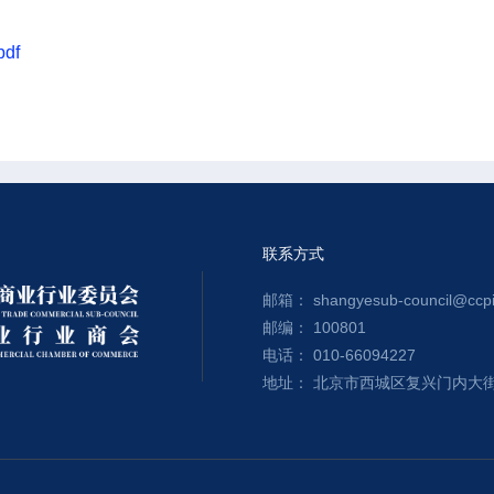
df
联系方式
邮箱： shangyesub-council@ccpit
邮编： 100801
电话： 010-66094227
地址： 北京市西城区复兴门内大街