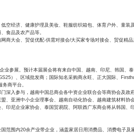
、低空经济、健康护理及美妆、鞋服纺织箱包、体育户外、童装
料、食品及农产品等。
网商大会、贸促优配-供需对接会/大买家专场对接会、贸促精
商企业参展。预计本届展会将有来自中国、越南、印尼、韩国、
25）、区域批发商；国际知名采购商永旺、正大国际、Firsthub、IUH
服务商平台。
部门深入参与，越南中国总商会各中资企业联合会等商协会及政
联盟、亚洲中小企业理事会、越南自动化协会、越南建筑材料协
会、印尼企业家协会、泰国贸易院、阿联酋广东商会将从韩国、
国范围内20余产业带企业，涵盖家居日用消费品、消费电子及