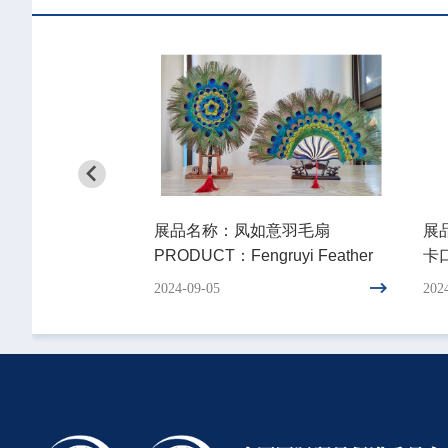
价签系统
展品名称：凤如意羽毛扇
展品
ronic Shelf
PRODUCT：Fengruyi Feather
卡口
Fan
F1.
2024-09-05
202