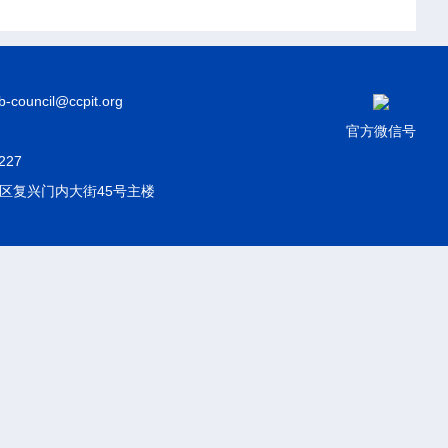
council@ccpit.org
官方微信号
227
区复兴门内大街45号主楼