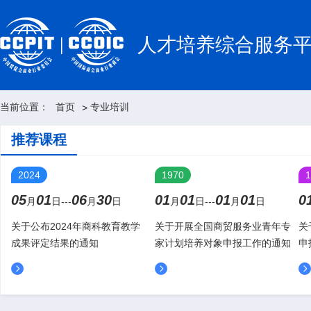
人才培养综合服务
当前位置：
首页
专业培训
>
推荐课程
2024
1970
1
05
01
06
30
01
01
01
01
0
月
日---
月
日
月
日---
月
日
关于公布2024年商科教育教学
关于开展全国商贸服务业青年专
关
成果评定结果的通知
家计划培养对象申报工作的通知
申