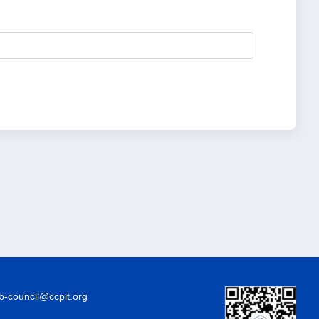
council@ccpit.org